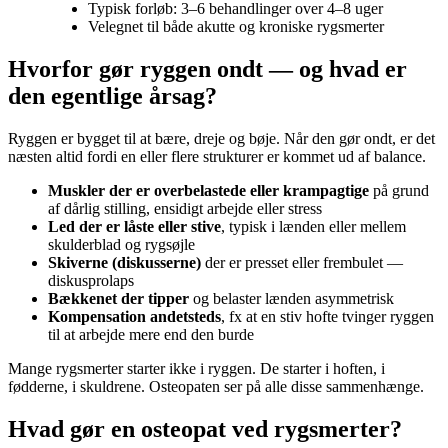
Typisk forløb: 3–6 behandlinger over 4–8 uger
Velegnet til både akutte og kroniske rygsmerter
Hvorfor gør ryggen ondt — og hvad er
den egentlige årsag?
Ryggen er bygget til at bære, dreje og bøje. Når den gør ondt, er det
næsten altid fordi en eller flere strukturer er kommet ud af balance.
Muskler der er overbelastede eller krampagtige
på grund
af dårlig stilling, ensidigt arbejde eller stress
Led der er låste eller stive
, typisk i lænden eller mellem
skulderblad og rygsøjle
Skiverne (diskusserne)
der er presset eller frembulet —
diskusprolaps
Bækkenet der tipper
og belaster lænden asymmetrisk
Kompensation andetsteds
, fx at en stiv hofte tvinger ryggen
til at arbejde mere end den burde
Mange rygsmerter starter ikke i ryggen. De starter i hoften, i
fødderne, i skuldrene. Osteopaten ser på alle disse sammenhænge.
Hvad gør en osteopat ved rygsmerter?