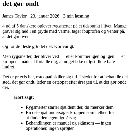
det gør ondt
James Taylor
·
23. januar 2026
·
3 min læsning
4 ud af 5 danskere oplever rygsmerter på et tidspunkt i livet. Mange
graver sig ned i en gryde med varme, tager ibuprofen og venter på,
at det går over.
Og for de fleste gør det det. Kortvarigt.
Men rygsmerter, der bliver ved — eller kommer igen og igen — er
kroppens måde at fortælle dig, at noget ikke er løst. Ikke bare
lindret.
Det er præcis her, osteopati skiller sig ud. I stedet for at behandle det
sted, det gør ondt, leder en osteopat efter årsagen til, at det gør ondt
der.
Kort sagt:
Rygsmerter starter sjældent der, du mærker dem
En osteopat undersøger kroppen som helhed for
at finde den egentlige årsag
Behandlingen er manuel og skånsom — ingen
operationer, ingen sprøjter