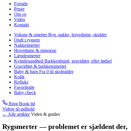
Forside
Priser
Om os
Viden
Kontakt
Voksne & smerter
Ryg, nakke, hovedpine, skulder
Ondt i ryggen
Nakkesmerter
Hovedpine & migræne
Lændesmerter
Kvindesundhed
Bækkenbund, graviditet, efter fødsel
Graviditet & bækkensmerter
Baby & barn
Fra 0 til skolealder
Kolik
Refluks
Favoritside
Baby check
Ring
Book tid
Videre til indhold
←
Alle artikler
Viden & guides
Rygsmerter — problemet er sjældent der,