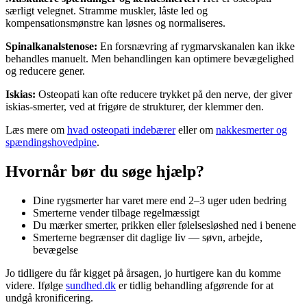
særligt velegnet. Stramme muskler, låste led og
kompensationsmønstre kan løsnes og normaliseres.
Spinalkanalstenose:
En forsnævring af rygmarvskanalen kan ikke
behandles manuelt. Men behandlingen kan optimere bevægelighed
og reducere gener.
Iskias:
Osteopati kan ofte reducere trykket på den nerve, der giver
iskias-smerter, ved at frigøre de strukturer, der klemmer den.
Læs mere om
hvad osteopati indebærer
eller om
nakkesmerter og
spændingshovedpine
.
Hvornår bør du søge hjælp?
Dine rygsmerter har varet mere end 2–3 uger uden bedring
Smerterne vender tilbage regelmæssigt
Du mærker smerter, prikken eller følelsesløshed ned i benene
Smerterne begrænser dit daglige liv — søvn, arbejde,
bevægelse
Jo tidligere du får kigget på årsagen, jo hurtigere kan du komme
videre. Ifølge
sundhed.dk
er tidlig behandling afgørende for at
undgå kronificering.