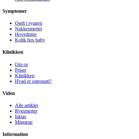
Symptomer
Ondt i ryggen
Nakkesmerter
Hovedpine
Kolik hos baby
Klinikken
Om os
Priser
Klinikken
Hvad er osteopati?
Viden
Alle artikler
Rygsmerter
Iskias
Migræne
Information