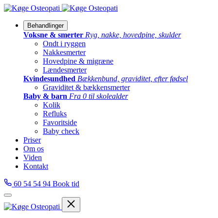
Behandlinger
Voksne & smerter
Ryg, nakke, hovedpine, skulder
Ondt i ryggen
Nakkesmerter
Hovedpine & migræne
Lændesmerter
Kvindesundhed
Bækkenbund, graviditet, efter fødsel
Graviditet & bækkensmerter
Baby & barn
Fra 0 til skolealder
Kolik
Refluks
Favoritside
Baby check
Priser
Om os
Viden
Kontakt
60 54 54 94
Book tid