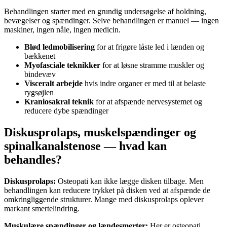
Behandlingen starter med en grundig undersøgelse af holdning,
bevægelser og spændinger. Selve behandlingen er manuel — ingen
maskiner, ingen nåle, ingen medicin.
Blød ledmobilisering
for at frigøre låste led i lænden og
bækkenet
Myofasciale teknikker
for at løsne stramme muskler og
bindevæv
Visceralt arbejde
hvis indre organer er med til at belaste
rygsøjlen
Kraniosakral teknik
for at afspænde nervesystemet og
reducere dybe spændinger
Diskusprolaps, muskelspændinger og
spinalkanalstenose — hvad kan
behandles?
Diskusprolaps:
Osteopati kan ikke lægge disken tilbage. Men
behandlingen kan reducere trykket på disken ved at afspænde de
omkringliggende strukturer. Mange med diskusprolaps oplever
markant smertelindring.
Muskulære spændinger og lændesmerter:
Her er osteopati