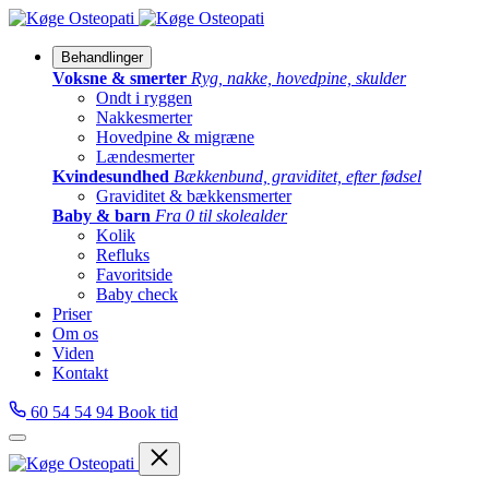
Behandlinger
Voksne & smerter
Ryg, nakke, hovedpine, skulder
Ondt i ryggen
Nakkesmerter
Hovedpine & migræne
Lændesmerter
Kvindesundhed
Bækkenbund, graviditet, efter fødsel
Graviditet & bækkensmerter
Baby & barn
Fra 0 til skolealder
Kolik
Refluks
Favoritside
Baby check
Priser
Om os
Viden
Kontakt
60 54 54 94
Book tid