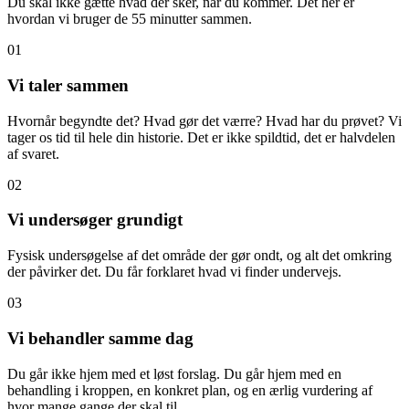
Du skal ikke gætte hvad der sker, når du kommer. Det her er
hvordan vi bruger de 55 minutter sammen.
01
Vi taler sammen
Hvornår begyndte det? Hvad gør det værre? Hvad har du prøvet? Vi
tager os tid til hele din historie. Det er ikke spildtid, det er halvdelen
af svaret.
02
Vi undersøger grundigt
Fysisk undersøgelse af det område der gør ondt, og alt det omkring
der påvirker det. Du får forklaret hvad vi finder undervejs.
03
Vi behandler samme dag
Du går ikke hjem med et løst forslag. Du går hjem med en
behandling i kroppen, en konkret plan, og en ærlig vurdering af
hvor mange gange der skal til.