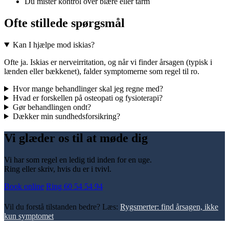
Du mister kontrol over blære eller tarm
Ofte stillede spørgsmål
Kan I hjælpe mod iskias?
Ofte ja. Iskias er nerveirritation, og når vi finder årsagen (typisk i
lænden eller bækkenet), falder symptomerne som regel til ro.
Hvor mange behandlinger skal jeg regne med?
Hvad er forskellen på osteopati og fysioterapi?
Gør behandlingen ondt?
Dækker min sundhedsforsikring?
Vi glæder os til at møde dig
Vi har som regel en ledig tid inden for en uge.
Ring eller skriv, hvis du er i tvivl.
Book online
Ring 60 54 54 94
Vil du forstå tilstanden bedre? Læs:
Rygsmerter: find årsagen, ikke
kun symptomet