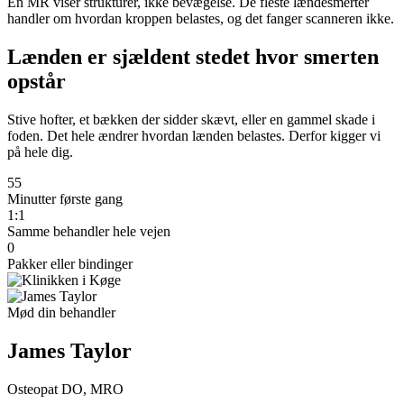
En MR viser strukturer, ikke bevægelse. De fleste lændesmerter
handler om hvordan kroppen belastes, og det fanger scanneren ikke.
Lænden er sjældent stedet hvor smerten
opstår
Stive hofter, et bækken der sidder skævt, eller en gammel skade i
foden. Det hele ændrer hvordan lænden belastes. Derfor kigger vi
på hele dig.
55
Minutter første gang
1:1
Samme behandler hele vejen
0
Pakker eller bindinger
Mød din behandler
James Taylor
Osteopat DO, MRO