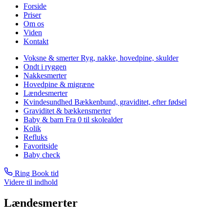
Forside
Priser
Om os
Viden
Kontakt
Voksne & smerter
Ryg, nakke, hovedpine, skulder
Ondt i ryggen
Nakkesmerter
Hovedpine & migræne
Lændesmerter
Kvindesundhed
Bækkenbund, graviditet, efter fødsel
Graviditet & bækkensmerter
Baby & barn
Fra 0 til skolealder
Kolik
Refluks
Favoritside
Baby check
Ring
Book tid
Videre til indhold
Lændesmerter