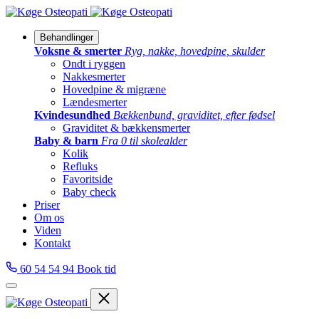
Behandlinger
Voksne & smerter
Ryg, nakke, hovedpine, skulder
Ondt i ryggen
Nakkesmerter
Hovedpine & migræne
Lændesmerter
Kvindesundhed
Bækkenbund, graviditet, efter fødsel
Graviditet & bækkensmerter
Baby & barn
Fra 0 til skolealder
Kolik
Refluks
Favoritside
Baby check
Priser
Om os
Viden
Kontakt
60 54 54 94
Book tid