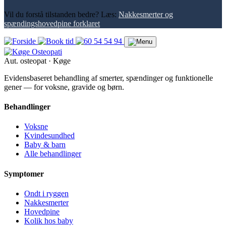
Vil du forstå tilstanden bedre? Læs:
Nakkesmerter og
spændingshovedpine forklaret
Aut. osteopat · Køge
Evidensbaseret behandling af smerter, spændinger og funktionelle
gener — for voksne, gravide og børn.
Behandlinger
Voksne
Kvindesundhed
Baby & barn
Alle behandlinger
Symptomer
Ondt i ryggen
Nakkesmerter
Hovedpine
Kolik hos baby