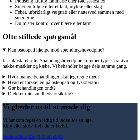
Pludselig kraftig lammelse eller følelsesløshed
Smerten fulgte efter et fald, ulykke eller slag
Feber, uforklarligt vægttab eller nattesved sammen med
smerterne
Du mister kontrol over blære eller tarm
Ofte stillede spørgsmål
Kan osteopati hjælpe mod spændingshovedpine?
Ja, faktisk ret ofte. Spændingshovedpine kommer typisk fra øvre
nakke-muskler og kæbe. Vi behandler begge dele samme gang.
Hvor mange behandlinger skal jeg regne med?
Hvad er forskellen på osteopati og fysioterapi?
Gør behandlingen ondt?
Dækker min sundhedsforsikring?
Vi glæder os til at møde dig
Vi har som regel en ledig tid inden for en uge.
Ring eller skriv, hvis du er i tvivl.
Book online
Ring 60 54 54 94