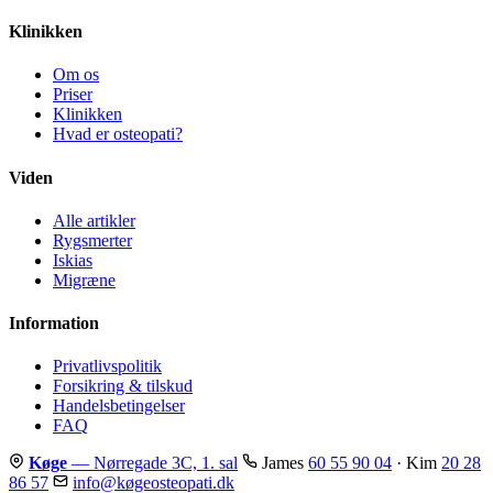
Klinikken
Om os
Priser
Klinikken
Hvad er osteopati?
Viden
Alle artikler
Rygsmerter
Iskias
Migræne
Information
Privatlivspolitik
Forsikring & tilskud
Handelsbetingelser
FAQ
Køge
— Nørregade 3C, 1. sal
James
60 55 90 04
· Kim
20 28
86 57
info@køgeosteopati.dk