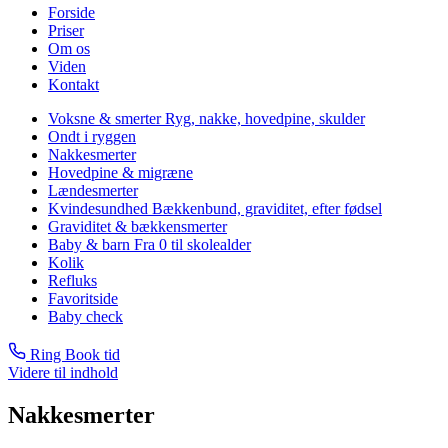
Forside
Priser
Om os
Viden
Kontakt
Voksne & smerter
Ryg, nakke, hovedpine, skulder
Ondt i ryggen
Nakkesmerter
Hovedpine & migræne
Lændesmerter
Kvindesundhed
Bækkenbund, graviditet, efter fødsel
Graviditet & bækkensmerter
Baby & barn
Fra 0 til skolealder
Kolik
Refluks
Favoritside
Baby check
Ring
Book tid
Videre til indhold
Nakkesmerter