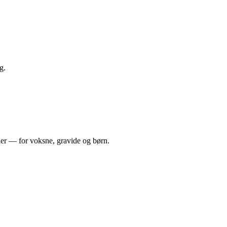
g.
ner — for voksne, gravide og børn.