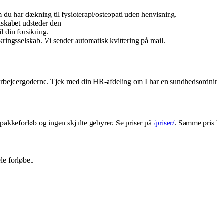
om du har dækning til fysioterapi/osteopati uden henvisning.
lskabet udsteder den.
 din forsikring.
sikringsselskab. Vi sender automatisk kvittering på mail.
rbejdergoderne. Tjek med din HR-afdeling om I har en sundhedsordning
n pakkeforløb og ingen skjulte gebyrer. Se priser på
/priser/
. Samme pris
e forløbet.