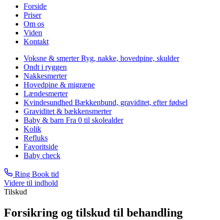
Forside
Priser
Om os
Viden
Kontakt
Voksne & smerter
Ryg, nakke, hovedpine, skulder
Ondt i ryggen
Nakkesmerter
Hovedpine & migræne
Lændesmerter
Kvindesundhed
Bækkenbund, graviditet, efter fødsel
Graviditet & bækkensmerter
Baby & barn
Fra 0 til skolealder
Kolik
Refluks
Favoritside
Baby check
Ring
Book tid
Videre til indhold
Tilskud
Forsikring og tilskud til behandling