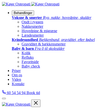
Behandlinger
Voksne & smerter
Ryg, nakke, hovedpine, skulder
Ondt i ryggen
Nakkesmerter
Hovedpine & migræne
Lændesmerter
Kvindesundhed
Bækkenbund, graviditet, efter fødsel
Graviditet & bækkensmerter
Baby & barn
Fra 0 til skolealder
Kolik
Refluks
Favoritside
Baby check
Priser
Om os
Viden
Kontakt
60 54 54 94
Book tid