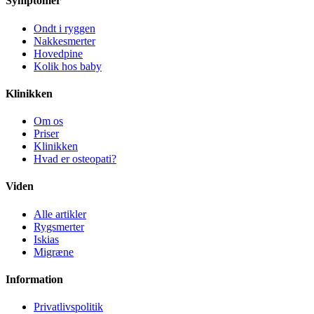
Symptomer
Ondt i ryggen
Nakkesmerter
Hovedpine
Kolik hos baby
Klinikken
Om os
Priser
Klinikken
Hvad er osteopati?
Viden
Alle artikler
Rygsmerter
Iskias
Migræne
Information
Privatlivspolitik