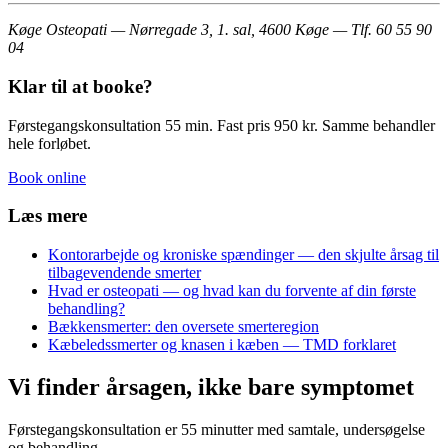
Køge Osteopati — Nørregade 3, 1. sal, 4600 Køge — Tlf. 60 55 90
04
Klar til at booke?
Førstegangskonsultation 55 min. Fast pris 950 kr. Samme behandler
hele forløbet.
Book online
Læs mere
Kontorarbejde og kroniske spændinger — den skjulte årsag til
tilbagevendende smerter
Hvad er osteopati — og hvad kan du forvente af din første
behandling?
Bækkensmerter: den oversete smerteregion
Kæbeledssmerter og knasen i kæben — TMD forklaret
Vi finder årsagen, ikke bare symptomet
Førstegangskonsultation er 55 minutter med samtale, undersøgelse
og behandling.