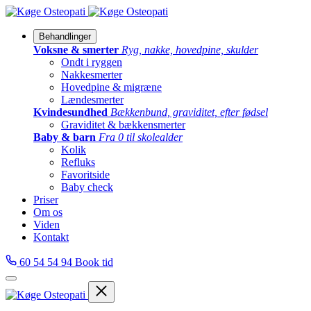
Behandlinger
Voksne & smerter
Ryg, nakke, hovedpine, skulder
Ondt i ryggen
Nakkesmerter
Hovedpine & migræne
Lændesmerter
Kvindesundhed
Bækkenbund, graviditet, efter fødsel
Graviditet & bækkensmerter
Baby & barn
Fra 0 til skolealder
Kolik
Refluks
Favoritside
Baby check
Priser
Om os
Viden
Kontakt
60 54 54 94
Book tid