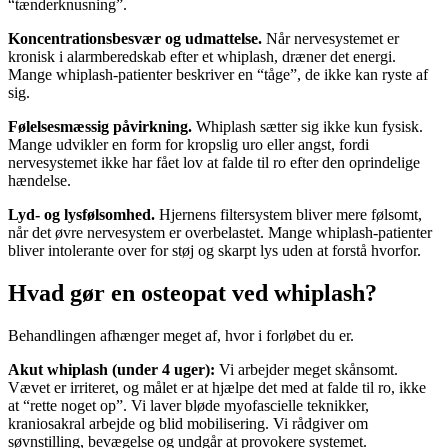
“tænderknusning”.
Koncentrationsbesvær og udmattelse.
Når nervesystemet er
kronisk i alarmberedskab efter et whiplash, dræner det energi.
Mange whiplash-patienter beskriver en “tåge”, de ikke kan ryste af
sig.
Følelsesmæssig påvirkning.
Whiplash sætter sig ikke kun fysisk.
Mange udvikler en form for kropslig uro eller angst, fordi
nervesystemet ikke har fået lov at falde til ro efter den oprindelige
hændelse.
Lyd- og lysfølsomhed.
Hjernens filtersystem bliver mere følsomt,
når det øvre nervesystem er overbelastet. Mange whiplash-patienter
bliver intolerante over for støj og skarpt lys uden at forstå hvorfor.
Hvad gør en osteopat ved whiplash?
Behandlingen afhænger meget af, hvor i forløbet du er.
Akut whiplash (under 4 uger):
Vi arbejder meget skånsomt.
Vævet er irriteret, og målet er at hjælpe det med at falde til ro, ikke
at “rette noget op”. Vi laver bløde myofascielle teknikker,
kraniosakral arbejde og blid mobilisering. Vi rådgiver om
søvnstilling, bevægelse og undgår at provokere systemet.