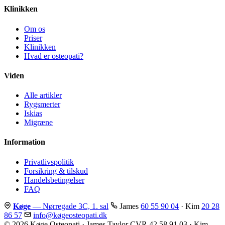
Klinikken
Om os
Priser
Klinikken
Hvad er osteopati?
Viden
Alle artikler
Rygsmerter
Iskias
Migræne
Information
Privatlivspolitik
Forsikring & tilskud
Handelsbetingelser
FAQ
Køge
— Nørregade 3C, 1. sal
James
60 55 90 04
· Kim
20 28
86 57
info@køgeosteopati.dk
© 2026 Køge Osteopati · James Taylor CVR 42 58 91 03 · Kim