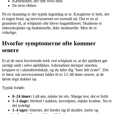
Kæbeleddet, der ofte rives med
De øvre ribben
På en skanning er der typisk ingenting at se. Knoglerne er hele, der
er ingen brud, og nervesystemet ser normalt ud. Det er en af
grundene til, at whiplash ofte bliver bagatelliseret. Skaderne er
mikroskopiske og funktionelle, ikke strukturelle. Men de er
virkelige.
Hvorfor symptomerne ofte kommer
senere
Et af de mest forvirrende træk ved whiplash er, at det sjældent gør
særligt ondt i selve øjeblikket. Adrenalinet dæmper smerten,
kroppen er i alarmberedskab, og du føler dig “bare lidt rystet”. Det
er først, når nervesystemet falder til ro 12–48 timer senere, at de
første tegn dukker op.
Typisk forløb:
0–24 timer:
Lidt øm, måske let stiv. Mange tror, det er forbi
1–3 dage:
Stivhed i nakken, hovedpine, måske kvalme. Nu er
det tydeligt
1–4 uger:
Smerter, der breder sig til skuldre, kæbe og