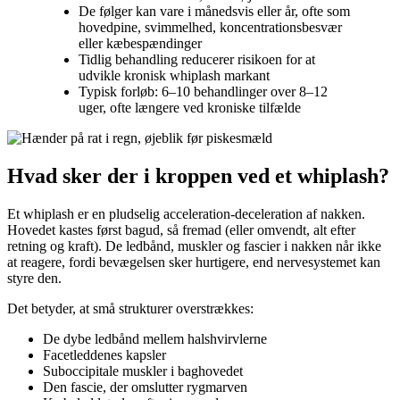
De følger kan vare i månedsvis eller år, ofte som
hovedpine, svimmelhed, koncentrationsbesvær
eller kæbespændinger
Tidlig behandling reducerer risikoen for at
udvikle kronisk whiplash markant
Typisk forløb: 6–10 behandlinger over 8–12
uger, ofte længere ved kroniske tilfælde
Hvad sker der i kroppen ved et whiplash?
Et whiplash er en pludselig acceleration-deceleration af nakken.
Hovedet kastes først bagud, så fremad (eller omvendt, alt efter
retning og kraft). De ledbånd, muskler og fascier i nakken når ikke
at reagere, fordi bevægelsen sker hurtigere, end nervesystemet kan
styre den.
Det betyder, at små strukturer overstrækkes:
De dybe ledbånd mellem halshvirvlerne
Facetleddenes kapsler
Suboccipitale muskler i baghovedet
Den fascie, der omslutter rygmarven