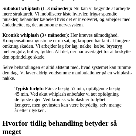
Subakut whiplash (1–3 måneder):
Nu kan vi begynde at arbejde
mere strukturelt. Vi mobiliserer låste hvirvler, frigør spændte
muskler, behandler kæbeled hvis det er involveret, og arbejder med
åndedrættet og det autonome nervesystem.
Kronisk whiplash (3+ måneder):
Her kræves tålmodighed.
Kompensationsmønstrene er nu sat, og kroppen har lært at fungere
omkring skaden. Vi arbejder lag for lag: nakke, kæbe, brystryg,
mellemgulv, hofter, fødder. Alt det, der har overtaget for at beskytte
den oprindelige skade.
Selve behandlingen er altid afstemt med, hvad systemet kan rumme
den dag. Vi laver aldrig voldsomme manipulationer på en whiplash-
nakke.
Typisk forløb:
Første besøg 55 min, opfølgende besøg
45 min. Ved akut whiplash anbefaler vi tæt opfølgning
de første uger. Ved kronisk whiplash er forløbet
længere, men gevinsten kan være betydelig, selv mange
år efter ulykken.
Hvorfor tidlig behandling betyder så
meget