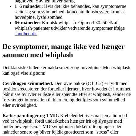
baghoved. Søvnen bliver dårlig
1–6 måneder:
Hvis det ikke behandles, kan symptomerne
sætte sig som svimmelhed, koncentrationsbesvær, kronisk
hovedpine, lysfølsomhed
6+ måneder:
Kronisk whiplash. Op mod 30–50 % af
whiplash-patienter udvikler vedvarende symptomer ifølge
sundhed.dk
De symptomer, mange ikke ved hænger
sammen med whiplash
Det klassiske billede er nakkesmerter og hovedpine. Men whiplash
kan også vise sig som:
Cervikogen svimmelhed.
Den øvre nakke (C1–C2) er fyldt med
positionsreceptorer, der fortæller hjernen, hvor hovedet er i rummet.
Når disse hvirvler er låste eller spændte efter et whiplash, sender de
forvrænget information til hjernen, og det føles som svimmelhed
eller uvirkelighed.
Kæbespændinger og TMD.
Kæbeleddet rives næsten altid med
ved et whiplash, fordi underkæben hænger frit og slynges med
under bevægelsen. TMD-symptomer dukker ofte op uger eller
måneder senere og bliver fejldiagnosticeret som “stress” eller