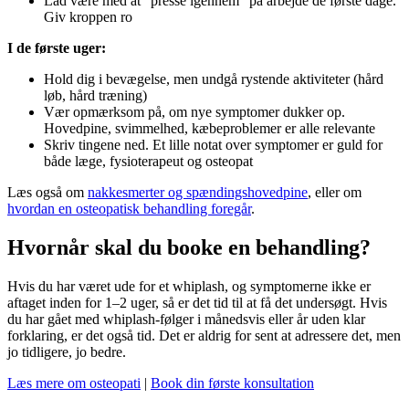
Lad være med at “presse igennem” på arbejde de første dage.
Giv kroppen ro
I de første uger:
Hold dig i bevægelse, men undgå rystende aktiviteter (hård
løb, hård træning)
Vær opmærksom på, om nye symptomer dukker op.
Hovedpine, svimmelhed, kæbeproblemer er alle relevante
Skriv tingene ned. Et lille notat over symptomer er guld for
både læge, fysioterapeut og osteopat
Læs også om
nakkesmerter og spændingshovedpine
, eller om
hvordan en osteopatisk behandling foregår
.
Hvornår skal du booke en behandling?
Hvis du har været ude for et whiplash, og symptomerne ikke er
aftaget inden for 1–2 uger, så er det tid til at få det undersøgt. Hvis
du har gået med whiplash-følger i månedsvis eller år uden klar
forklaring, er det også tid. Det er aldrig for sent at adressere det, men
jo tidligere, jo bedre.
Læs mere om osteopati
|
Book din første konsultation