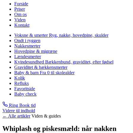
Forside
Priser
Om os
Viden
Kontakt
Voksne & smerter
Ryg, nakke, hovedpine, skulder
Ondt i ryggen
Nakkesmerter
Hovedpine & migræne
Lændesmerter
Kvindesundhed
Bækkenbund, graviditet, efter fødsel
Graviditet & bækkensmerter
Baby & barn
Fra 0 til skolealder
Kolik
Refluks
Favoritside
Baby check
Ring
Book tid
Videre til indhold
←
Alle artikler
Viden & guides
Whiplash og piskesmæld: når nakken