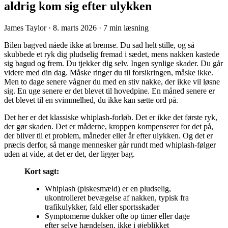
aldrig kom sig efter ulykken
James Taylor
·
8. marts 2026
·
7 min læsning
Bilen bagved nåede ikke at bremse. Du sad helt stille, og så
skubbede et ryk dig pludselig fremad i sædet, mens nakken kastede
sig bagud og frem. Du tjekker dig selv. Ingen synlige skader. Du går
videre med din dag. Måske ringer du til forsikringen, måske ikke.
Men to dage senere vågner du med en stiv nakke, der ikke vil løsne
sig. En uge senere er det blevet til hovedpine. En måned senere er
det blevet til en svimmelhed, du ikke kan sætte ord på.
Det her er det klassiske whiplash-forløb. Det er ikke det første ryk,
der gør skaden. Det er måderne, kroppen kompenserer for det på,
der bliver til et problem, måneder eller år efter ulykken. Og det er
præcis derfor, så mange mennesker går rundt med whiplash-følger
uden at vide, at det er det, der ligger bag.
Kort sagt:
Whiplash (piskesmæld) er en pludselig,
ukontrolleret bevægelse af nakken, typisk fra
trafikulykker, fald eller sportsskader
Symptomerne dukker ofte op timer eller dage
efter selve hændelsen, ikke i øjeblikket