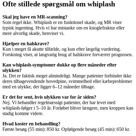
Ofte stillede spørgsmål om whiplash
Skal jeg have en MR-scanning?
Som regel ikke. Whiplash er en funktionel skade, og MR viser
typisk ingenting. Hvis vi har mistanke om en knoglefraktur eller
mere alvorlig skade, henviser vi.
Hjælper en halskrave?
Kun i meget få akutte tilfælde, og kun efter lægelig vurdering.
Forskning viser, at langvarig brug af halskrave forværrer prognosen.
Kan whiplash-symptomer dukke op flere måneder efter
ulykken?
Ja. Det er faktisk meget almindeligt. Mange patienter forbinder ikke
deres tilbagevendende hovedpine, svimmelhed eller kæbeproblemer
med en ulykke, der ligger 6–12 måneder tilbage.
Er det for sent, hvis ulykken var for år siden?
Nej. Vi behandler regelmæssigt patienter, der har levet med
whiplash-følger i 5–10 år. Forløbet bliver længere, men kroppen kan
stadig komme videre.
Hvad koster en behandling?
Første besøg (55 min): 850 kr. Opfølgende besøg (45 min): 650 kr.