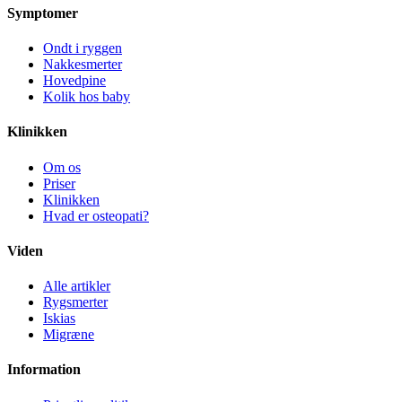
Symptomer
Ondt i ryggen
Nakkesmerter
Hovedpine
Kolik hos baby
Klinikken
Om os
Priser
Klinikken
Hvad er osteopati?
Viden
Alle artikler
Rygsmerter
Iskias
Migræne
Information