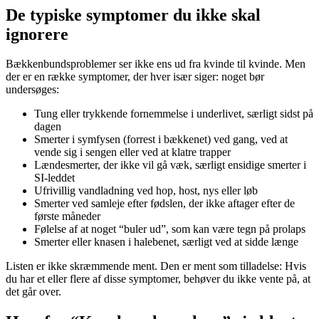
De typiske symptomer du ikke skal
ignorere
Bækkenbundsproblemer ser ikke ens ud fra kvinde til kvinde. Men
der er en række symptomer, der hver især siger: noget bør
undersøges:
Tung eller trykkende fornemmelse i underlivet, særligt sidst på
dagen
Smerter i symfysen (forrest i bækkenet) ved gang, ved at
vende sig i sengen eller ved at klatre trapper
Lændesmerter, der ikke vil gå væk, særligt ensidige smerter i
SI-leddet
Ufrivillig vandladning ved hop, host, nys eller løb
Smerter ved samleje efter fødslen, der ikke aftager efter de
første måneder
Følelse af at noget “buler ud”, som kan være tegn på prolaps
Smerter eller knasen i halebenet, særligt ved at sidde længe
Listen er ikke skræmmende ment. Den er ment som tilladelse: Hvis
du har et eller flere af disse symptomer, behøver du ikke vente på, at
det går over.