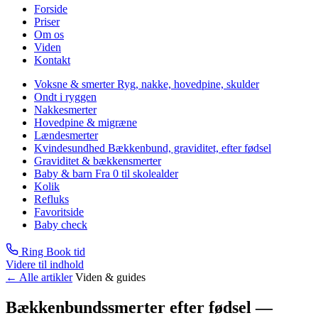
Forside
Priser
Om os
Viden
Kontakt
Voksne & smerter
Ryg, nakke, hovedpine, skulder
Ondt i ryggen
Nakkesmerter
Hovedpine & migræne
Lændesmerter
Kvindesundhed
Bækkenbund, graviditet, efter fødsel
Graviditet & bækkensmerter
Baby & barn
Fra 0 til skolealder
Kolik
Refluks
Favoritside
Baby check
Ring
Book tid
Videre til indhold
←
Alle artikler
Viden & guides
Bækkenbundssmerter efter fødsel —