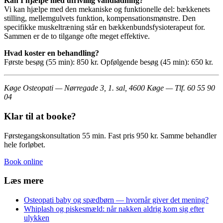
Kan I hjælpe med ufrivillig vandladning?
Vi kan hjælpe med den mekaniske og funktionelle del: bækkenets
stilling, mellemgulvets funktion, kompensationsmønstre. Den
specifikke muskeltræning står en bækkenbundsfysioterapeut for.
Sammen er de to tilgange ofte meget effektive.
Hvad koster en behandling?
Første besøg (55 min): 850 kr. Opfølgende besøg (45 min): 650 kr.
Køge Osteopati — Nørregade 3, 1. sal, 4600 Køge — Tlf. 60 55 90
04
Klar til at booke?
Førstegangskonsultation 55 min. Fast pris 950 kr. Samme behandler
hele forløbet.
Book online
Læs mere
Osteopati baby og spædbørn — hvornår giver det mening?
Whiplash og piskesmæld: når nakken aldrig kom sig efter
ulykken