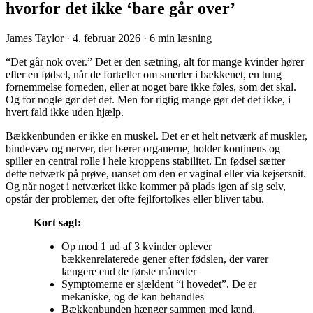
hvorfor det ikke ‘bare går over’
James Taylor
·
4. februar 2026
·
6 min læsning
“Det går nok over.” Det er den sætning, alt for mange kvinder hører
efter en fødsel, når de fortæller om smerter i bækkenet, en tung
fornemmelse forneden, eller at noget bare ikke føles, som det skal.
Og for nogle gør det det. Men for rigtig mange gør det det ikke, i
hvert fald ikke uden hjælp.
Bækkenbunden er ikke en muskel. Det er et helt netværk af muskler,
bindevæv og nerver, der bærer organerne, holder kontinens og
spiller en central rolle i hele kroppens stabilitet. En fødsel sætter
dette netværk på prøve, uanset om den er vaginal eller via kejsersnit.
Og når noget i netværket ikke kommer på plads igen af sig selv,
opstår der problemer, der ofte fejlfortolkes eller bliver tabu.
Kort sagt:
Op mod 1 ud af 3 kvinder oplever
bækkenrelaterede gener efter fødslen, der varer
længere end de første måneder
Symptomerne er sjældent “i hovedet”. De er
mekaniske, og de kan behandles
Bækkenbunden hænger sammen med lænd,