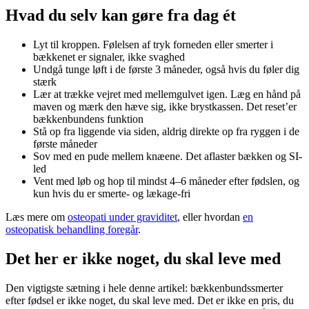
Hvad du selv kan gøre fra dag ét
Lyt til kroppen. Følelsen af tryk forneden eller smerter i
bækkenet er signaler, ikke svaghed
Undgå tunge løft i de første 3 måneder, også hvis du føler dig
stærk
Lær at trække vejret med mellemgulvet igen. Læg en hånd på
maven og mærk den hæve sig, ikke brystkassen. Det reset’er
bækkenbundens funktion
Stå op fra liggende via siden, aldrig direkte op fra ryggen i de
første måneder
Sov med en pude mellem knæene. Det aflaster bækken og SI-
led
Vent med løb og hop til mindst 4–6 måneder efter fødslen, og
kun hvis du er smerte- og lækage-fri
Læs mere om
osteopati under graviditet
, eller hvordan
en
osteopatisk behandling foregår
.
Det her er ikke noget, du skal leve med
Den vigtigste sætning i hele denne artikel: bækkenbundssmerter
efter fødsel er ikke noget, du skal leve med. Det er ikke en pris, du