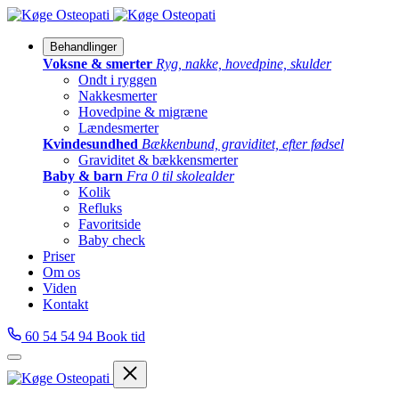
Behandlinger
Voksne & smerter
Ryg, nakke, hovedpine, skulder
Ondt i ryggen
Nakkesmerter
Hovedpine & migræne
Lændesmerter
Kvindesundhed
Bækkenbund, graviditet, efter fødsel
Graviditet & bækkensmerter
Baby & barn
Fra 0 til skolealder
Kolik
Refluks
Favoritside
Baby check
Priser
Om os
Viden
Kontakt
60 54 54 94
Book tid