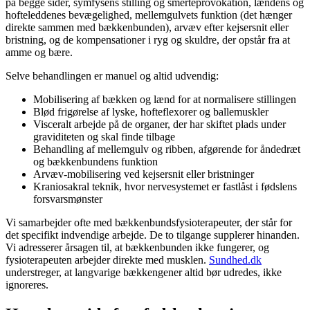
på begge sider, symfysens stilling og smerteprovokation, lændens og
hofteleddenes bevægelighed, mellemgulvets funktion (det hænger
direkte sammen med bækkenbunden), arvæv efter kejsersnit eller
bristning, og de kompensationer i ryg og skuldre, der opstår fra at
amme og bære.
Selve behandlingen er manuel og altid udvendig:
Mobilisering af bækken og lænd for at normalisere stillingen
Blød frigørelse af lyske, hofteflexorer og ballemuskler
Visceralt arbejde på de organer, der har skiftet plads under
graviditeten og skal finde tilbage
Behandling af mellemgulv og ribben, afgørende for åndedræt
og bækkenbundens funktion
Arvæv-mobilisering ved kejsersnit eller bristninger
Kraniosakral teknik, hvor nervesystemet er fastlåst i fødslens
forsvarsmønster
Vi samarbejder ofte med bækkenbundsfysioterapeuter, der står for
det specifikt indvendige arbejde. De to tilgange supplerer hinanden.
Vi adresserer årsagen til, at bækkenbunden ikke fungerer, og
fysioterapeuten arbejder direkte med musklen.
Sundhed.dk
understreger, at langvarige bækkengener altid bør udredes, ikke
ignoreres.