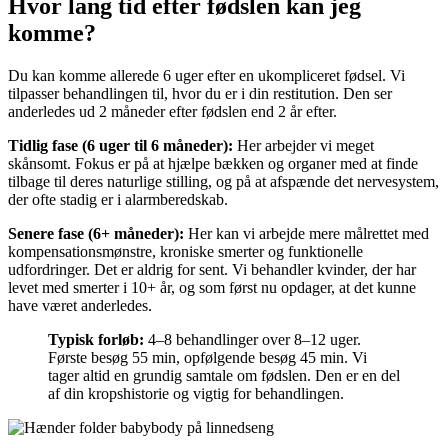
Hvor lang tid efter fødslen kan jeg
komme?
Du kan komme allerede 6 uger efter en ukompliceret fødsel. Vi
tilpasser behandlingen til, hvor du er i din restitution. Den ser
anderledes ud 2 måneder efter fødslen end 2 år efter.
Tidlig fase (6 uger til 6 måneder):
Her arbejder vi meget
skånsomt. Fokus er på at hjælpe bækken og organer med at finde
tilbage til deres naturlige stilling, og på at afspænde det nervesystem,
der ofte stadig er i alarmberedskab.
Senere fase (6+ måneder):
Her kan vi arbejde mere målrettet med
kompensationsmønstre, kroniske smerter og funktionelle
udfordringer. Det er aldrig for sent. Vi behandler kvinder, der har
levet med smerter i 10+ år, og som først nu opdager, at det kunne
have været anderledes.
Typisk forløb:
4–8 behandlinger over 8–12 uger.
Første besøg 55 min, opfølgende besøg 45 min. Vi
tager altid en grundig samtale om fødslen. Den er en del
af din kropshistorie og vigtig for behandlingen.