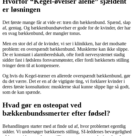
Hvorfor “Kegel-øvelser alene” sjældent
er løsningen
Det første mange får at vide er: træn din bækkenbund. Spænd, slap
af, gentag. Og bækkenbundsøvelser er gode for de kvinder, der har
en svag bækkenbund, der mangler tonus.
Men en stor del af de kvinder, vi ser i klinikken, har det modsatte
problem: en overspændt bækkenbund. Musklerne kan ikke slippe.
De er konstant i alarmberedskab, ofte fordi nervesystemet stadig
sidder fast i fødslens forsvarsmønster, eller fordi bækkenets stilling
tvinger dem til at kompensere.
Og hvis du Kegel-træner en allerede overspændt bækkenbund, gør
du det værre. Det er en af de vigtigste ting, vi forklarer kvinder i
deres første konsultation: musklerne skal kunne slippe lige så godt,
som de kan spænde.
Hvad gør en osteopat ved
bækkenbundssmerter efter fødsel?
Behandlingen starter med at finde ud af, hvor problemet egentlig
sidder. Vi undersøger bækkenets stilling, SI-leddenes bevægelighed