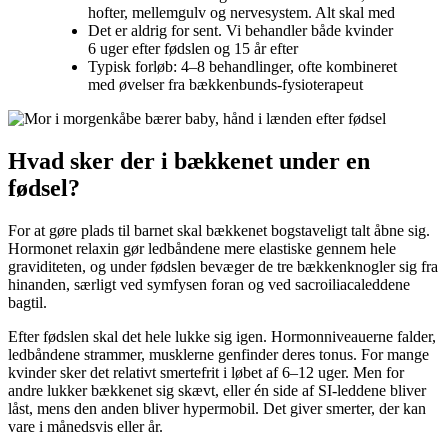
hofter, mellemgulv og nervesystem. Alt skal med
Det er aldrig for sent. Vi behandler både kvinder
6 uger efter fødslen og 15 år efter
Typisk forløb: 4–8 behandlinger, ofte kombineret
med øvelser fra bækkenbunds-fysioterapeut
Hvad sker der i bækkenet under en
fødsel?
For at gøre plads til barnet skal bækkenet bogstaveligt talt åbne sig.
Hormonet relaxin gør ledbåndene mere elastiske gennem hele
graviditeten, og under fødslen bevæger de tre bækkenknogler sig fra
hinanden, særligt ved symfysen foran og ved sacroiliacaleddene
bagtil.
Efter fødslen skal det hele lukke sig igen. Hormonniveauerne falder,
ledbåndene strammer, musklerne genfinder deres tonus. For mange
kvinder sker det relativt smertefrit i løbet af 6–12 uger. Men for
andre lukker bækkenet sig skævt, eller én side af SI-leddene bliver
låst, mens den anden bliver hypermobil. Det giver smerter, der kan
vare i månedsvis eller år.