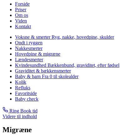
Forside
Priser
Om os
Viden
Kontakt
Voksne & smerter
Ryg, nakke, hovedpine, skulder
Ondt i ryggen
Nakkesmerter
Hovedpine & migræne
Lændesmerter
Kvindesundhed
Bækkenbund, graviditet, efter fødsel
Graviditet & bækkensmerter
Baby & barn
Fra 0 til skolealder
Kolik
Refluks
Favoritside
Baby check
Ring
Book tid
Videre til indhold
Migræne