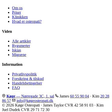
Om os
Priser
Klinikken
Hvad er osteopati?
Viden
Alle artikler
Rygsmerter
Iskias
Migræne
Information
Privatlivspolitik
Forsikring & tilskud
Handelsbetingelser
FAQ
Køge
— Nørregade 3C, 1. sal
James
60 55 90 04
· Kim
20 28
86 57
info@køgeosteopati.dk
© 2026 Køge Osteopati · James Taylor CVR 42 58 91 03 · Kim
Juel Dudek CVR 29 71 72 30