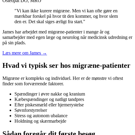
Osteopat DO, MRO
"Vi kan ikke kurere migræne. Men vi kan ofte gøre en
mærkbar forskel på hvor tit den kommer, og hvor slem
den er. Det skal siges ærligt fra start."
James har arbejdet med migræne-patienter i mange år og
samarbejder med egen læge og neurolog når medicinsk udredning er
på sin plads.
Læs mere om James →
Hvad vi typisk ser hos migræne-patienter
Migræne er kompleks og individuel. Her er de mønstre vi oftest
finder som forværrende faktorer.
Spændinger i øvre nakke og kranium
Kæbespændinger og natligt tandpres
Efter piskesmæld eller hjernerystelse
Søvnforstyrrelser
Stress og autonom ubalance
Holdning og skærmarbejde
Sådan foregår dit første besøg