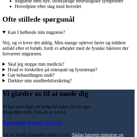
Migræne med nye, uforklarlige neurologiske symptomer
Hovedpine efter slag mod hovedet
Ofte stillede spørgsmål
Kan I helbrede min migræne?
Nej, og vi lover det aldrig. Men mange oplever færre og mildere
anfald efter et forløb, fordi vi arbejder med de fysiske faktorer der
forværrer migrænen.
Skal jeg stoppe min medicin?
Hvad er forskellen på osteopati og fysioterapi?
Gør behandlingen ondt?
Dækker min sundhedsforsikring?
Vi glæder os til at møde dig
Vi har som regel en ledig tid inden for en uge.
Ring eller skriv, hvis du er i tvivl.
Book online
Ring 60 54 54 94
Vil du forstå tilstanden bedre? Læs:
Sådan hænger migræne og