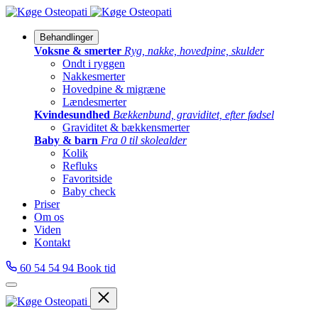
Behandlinger
Voksne & smerter
Ryg, nakke, hovedpine, skulder
Ondt i ryggen
Nakkesmerter
Hovedpine & migræne
Lændesmerter
Kvindesundhed
Bækkenbund, graviditet, efter fødsel
Graviditet & bækkensmerter
Baby & barn
Fra 0 til skolealder
Kolik
Refluks
Favoritside
Baby check
Priser
Om os
Viden
Kontakt
60 54 54 94
Book tid