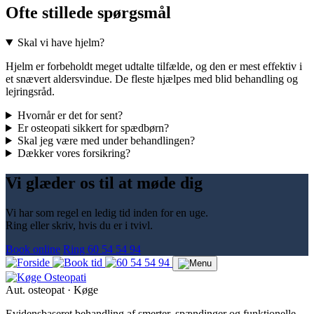
Ofte stillede spørgsmål
Skal vi have hjelm?
Hjelm er forbeholdt meget udtalte tilfælde, og den er mest effektiv i
et snævert aldersvindue. De fleste hjælpes med blid behandling og
lejringsråd.
Hvornår er det for sent?
Er osteopati sikkert for spædbørn?
Skal jeg være med under behandlingen?
Dækker vores forsikring?
Vi glæder os til at møde dig
Vi har som regel en ledig tid inden for en uge.
Ring eller skriv, hvis du er i tvivl.
Book online
Ring 60 54 54 94
Aut. osteopat · Køge
Evidensbaseret behandling af smerter, spændinger og funktionelle