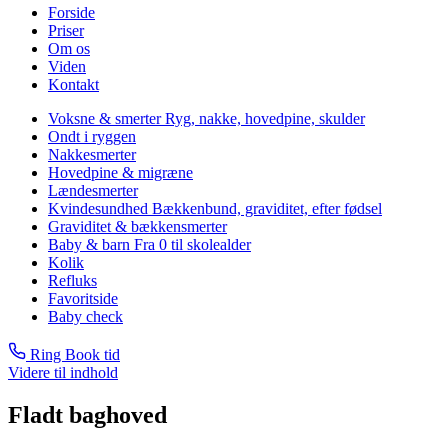
Forside
Priser
Om os
Viden
Kontakt
Voksne & smerter
Ryg, nakke, hovedpine, skulder
Ondt i ryggen
Nakkesmerter
Hovedpine & migræne
Lændesmerter
Kvindesundhed
Bækkenbund, graviditet, efter fødsel
Graviditet & bækkensmerter
Baby & barn
Fra 0 til skolealder
Kolik
Refluks
Favoritside
Baby check
Ring
Book tid
Videre til indhold
Fladt baghoved