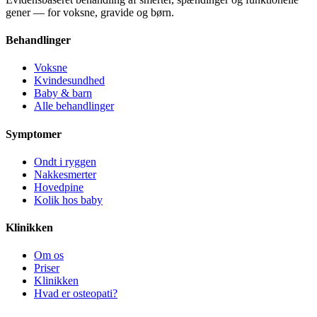
gener — for voksne, gravide og børn.
Behandlinger
Voksne
Kvindesundhed
Baby & barn
Alle behandlinger
Symptomer
Ondt i ryggen
Nakkesmerter
Hovedpine
Kolik hos baby
Klinikken
Om os
Priser
Klinikken
Hvad er osteopati?