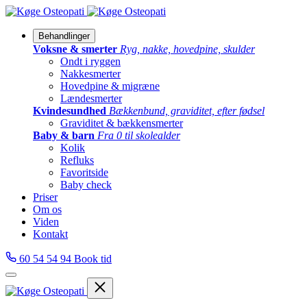
Behandlinger
Voksne & smerter
Ryg, nakke, hovedpine, skulder
Ondt i ryggen
Nakkesmerter
Hovedpine & migræne
Lændesmerter
Kvindesundhed
Bækkenbund, graviditet, efter fødsel
Graviditet & bækkensmerter
Baby & barn
Fra 0 til skolealder
Kolik
Refluks
Favoritside
Baby check
Priser
Om os
Viden
Kontakt
60 54 54 94
Book tid