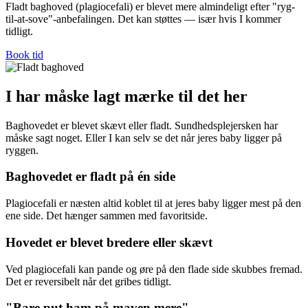
Fladt baghoved (plagiocefali) er blevet mere almindeligt efter "ryg-
til-at-sove"-anbefalingen. Det kan støttes — især hvis I kommer
tidligt.
Book tid
I har måske lagt mærke til det her
Baghovedet er blevet skævt eller fladt. Sundhedsplejersken har
måske sagt noget. Eller I kan selv se det når jeres baby ligger på
ryggen.
Baghovedet er fladt på én side
Plagiocefali er næsten altid koblet til at jeres baby ligger mest på den
ene side. Det hænger sammen med favoritside.
Hovedet er blevet bredere eller skævt
Ved plagiocefali kan pande og øre på den flade side skubbes fremad.
Det er reversibelt når det gribes tidligt.
"Bare put ham på maven mere"